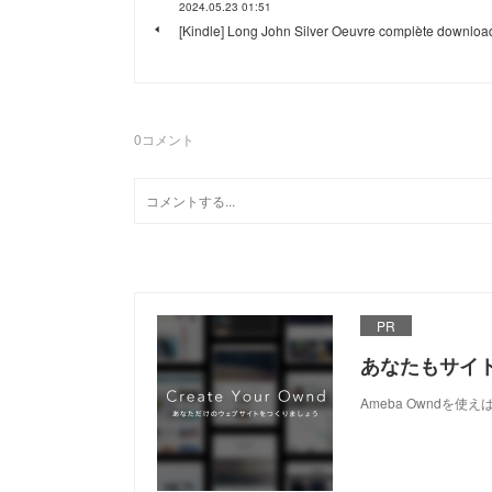
2024.05.23 01:51
[Kindle] Long John Silver Oeuvre complète downloa
0
コメント
PR
あなたもサイ
Ameba Owndを