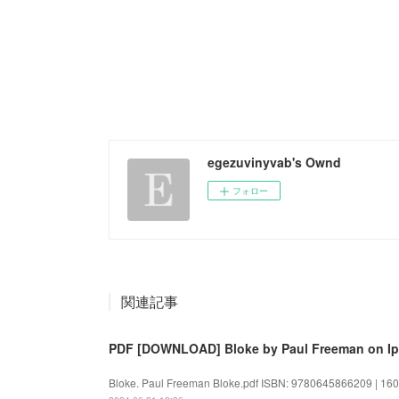
egezuvinyvab's Ownd
フォロー
関連記事
PDF [DOWNLOAD] Bloke by Paul Freeman on I
Bloke. Paul Freeman Bloke.pdf ISBN: 9780645866209 | 160 p