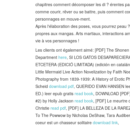
chapitres comment décomposer les di ? érentes part
comme courir, rêver ou se battre, puis comment co
personnages en mouve-ment.
Après l'élaboration des poses, vous pourrez peau ?
propres aux mangas. Arts martiaux, interactions a
vie à vos personnages !
Les clients ont également aimé: [PDF] The Shone
Department
here
, SI LOS GATOS DESAPARECIERAN
ETCETERA (EDICIÓ LIMITADA) (edición en catalá
Little Mermaid Live Action Novelization by Faith No
Photography from 1839-1939: A History of Erotic 
Scheid
download pdf
, QUERIDO EVAN HANSEN leer 
ED.) leer epub gratis
read book
, DOWNLOAD [PDF] {
#2) by Holly Jackson
read book
, [PDF] Le meurtre 
Christie
read pdf
, [PDF] LA BELLEZA DE LA RARE
To The Powwow by Nicholas DeShaw, Tara Audibe
coeur est un chasseur solitaire
download link
,