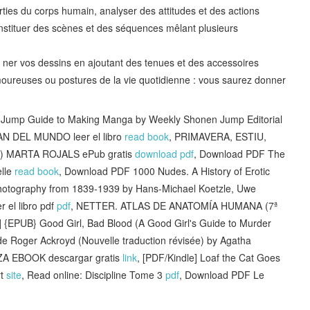
ies du corps humain, analyser des attitudes et des actions
nstituer des scènes et des séquences mêlant plusieurs
 ner vos dessins en ajoutant des tenues et des accessoires
moureuses ou postures de la vie quotidienne : vous saurez donner
n Jump Guide to Making Manga by Weekly Shonen Jump Editorial
 DEL MUNDO leer el libro
read book
, PRIMAVERA, ESTIU,
n) MARTA ROJALS ePub gratis
download pdf
, Download PDF The
elle
read book
, Download PDF 1000 Nudes. A History of Erotic
Photography from 1839-1939 by Hans-Michael Koetzle, Uwe
el libro pdf
pdf
, NETTER. ATLAS DE ANATOMÍA HUMANA (7ª
EPUB} Good Girl, Bad Blood (A Good Girl's Guide to Murder
de Roger Ackroyd (Nouvelle traduction révisée) by Agatha
ZA EBOOK descargar gratis
link
, [PDF/Kindle] Loaf the Cat Goes
rt
site
, Read online: Discipline Tome 3
pdf
, Download PDF Le